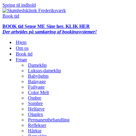
Spring til indhold
Book tid
BOOK tid Sense ME Sine her. KLIK HER
Der arbejdes på samkøring af bookingsystemer!
Hjem
Om os
Book tid
Frisør
Dameklip
Luksus-dameklip
Babylights
Balayage
Foilyage
Color Melt
Ombre
Sombre
Helfarve
Olaplex
Permanentbehandling
Reflekser
Hårkur