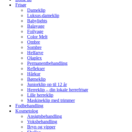
Frisør
Dameklip
Luksus-dameklip
Babylights
Balayage
Foilyage
Color Melt
Ombre
Sombre
Helfarve
Olaplex
Permanentbehandling
Reflekser
Hårkur
Børneklip
Juniorklip op til 12 år
Herreklip – din lokale herrefrisør
Lille herreklip
Maskineklip med trimmer
Fodbehandling
Kosmetolog
Ansigtsbehandling
Voksbehandling
Bryn og vipper