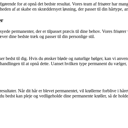
gørende for at opnå det bedste resultat. Vores team af frisører har mang
eden af at skabe en skræddersyet løsning, der passer til din hårtype, an
er
syede permanenter, der er tilpasset præcis til dine behov. Vores frisører 
er dine bedste træk og passer til din personlige stil.
ser bedst til dig. Hvis du ønsker bløde og naturlige bølger, kan vi anven
handlingen til at opnå dette. Uanset hvilken type permanent du vælger, 
ultater. Når dit hår er blevet permanentet, vil krøllerne forblive i håre
u bedst kan pleje og vedligeholde dine permanente krøller, så de holder 