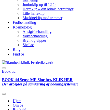
Børneklip
Juniorklip op til 12 år
Herreklip – din lokale herrefrisør
Lille herreklip
Maskineklip med trimmer
Fodbehandling
Kosmetolog
Ansigtsbehandling
Voksbehandling
Bryn og vipper
Shellac
Ring
Find os
Navigation
Book tid
menu
BOOK tid Sense ME Sine her. KLIK HER
Der arbejdes på samkøring af bookingsystemer!
Navigation
menu
Hjem
Om os
Book tid